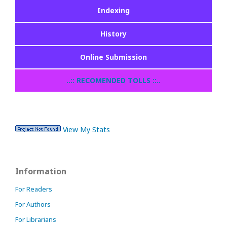
Indexing
History
Online Submission
..:: RECOMENDED TOLLS ::..
View My Stats
Information
For Readers
For Authors
For Librarians