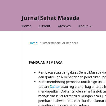
Jurnal Sehat Masada
Home
Current
Archives
About
Home
/
Information For Readers
PANDUAN PEMBACA
Pembaca atau pengakses Sehat Masada dapa
dan gratis untuk kepentingan pendidikan, pe
Kami mendorong pembaca untuk sign up untuk
tautan
Daftar
atau register di bagian atas
mendapatkan Daftar Isi oleh email untuk tia
mengklaim level tertentu dukungan atau ju
pembaca bahwa nama mereka dan alamat emai
menghubungi sekretariat redaksi,