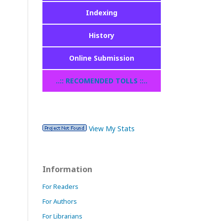
Indexing
History
Online Submission
..:: RECOMENDED TOLLS ::..
View My Stats
Information
For Readers
For Authors
For Librarians