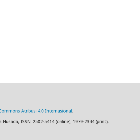
 Commons Atribusi 4.0 Internasional
.
 Husada, ISSN: 2502-5414 (online); 1979-2344 (print).