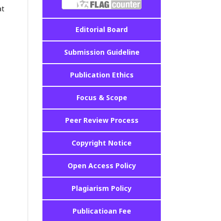
at
Editorial Board
Submission Guideline
Publication Ethics
Focus & Scope
Peer Review Process
Copyright Notice
Open Access Policy
Plagiarism Policy
Publicatioan Fee