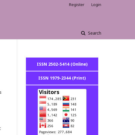
Register
Login
Search
ISSN 2502-5414 (Online)
ISSN 1979-2344 (Print)
s
t