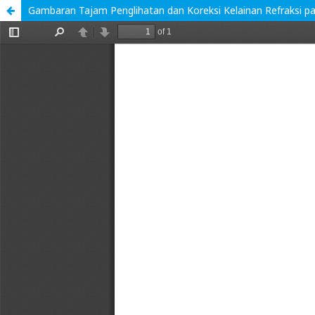
Gambaran Tajam Penglihatan dan Koreksi Kelainan Refraksi p