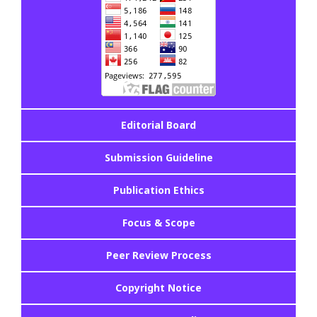
Editorial Board
Submission Guideline
Publication Ethics
Focus & Scope
Peer Review Process
Copyright Notice