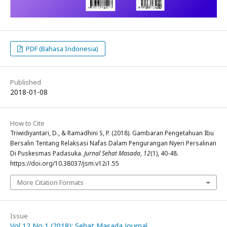
PDF (Bahasa Indonesia)
Published
2018-01-08
How to Cite
Triwidiyantari, D., & Ramadhini S, P. (2018). Gambaran Pengetahuan Ibu
Bersalin Tentang Relaksasi Nafas Dalam Pengurangan Nyeri Persalinan
Di Puskesmas Padasuka.
Jurnal Sehat Masada
,
12
(1), 40-48.
https://doi.org/10.38037/jsm.v12i1.55
More Citation Formats
Issue
Vol 12 No 1 (2018): Sehat Masada Journal