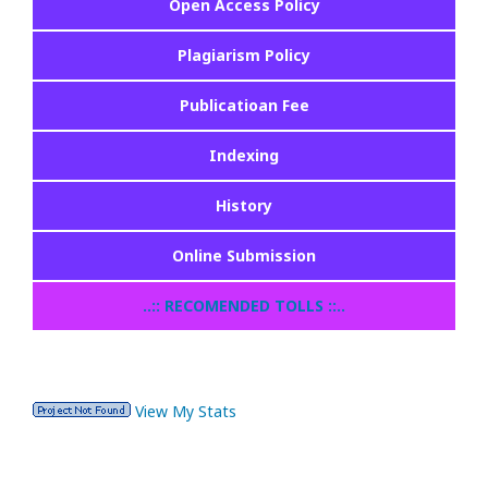
Open Access Policy
Plagiarism Policy
Publicatioan Fee
Indexing
History
Online Submission
..:: RECOMENDED TOLLS ::..
View My Stats