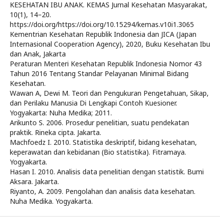
KESEHATAN IBU ANAK. KEMAS Jurnal Kesehatan Masyarakat,
10(1), 14–20.
https://doi.org/https://doi.org/10.15294/kemas.v10i1.3065
Kementrian Kesehatan Republik Indonesia dan JICA (Japan
Internasional Cooperation Agency), 2020, Buku Kesehatan Ibu
dan Anak, Jakarta
Peraturan Menteri Kesehatan Republik Indonesia Nomor 43
Tahun 2016 Tentang Standar Pelayanan Minimal Bidang
Kesehatan.
Wawan A, Dewi M. Teori dan Pengukuran Pengetahuan, Sikap,
dan Perilaku Manusia Di Lengkapi Contoh Kuesioner.
Yogyakarta: Nuha Medika; 2011.
Arikunto S. 2006. Prosedur penelitian, suatu pendekatan
praktik. Rineka cipta. Jakarta.
Machfoedz I. 2010. Statistika deskriptif, bidang kesehatan,
keperawatan dan kebidanan (Bio statistika). Fitramaya.
Yogyakarta.
Hasan I. 2010. Analisis data penelitian dengan statistik. Bumi
Aksara. Jakarta.
Riyanto, A. 2009. Pengolahan dan analisis data kesehatan.
Nuha Medika. Yogyakarta.