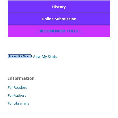
History
Online Submission
..:: RECOMENDED TOLLS ::..
View My Stats
Information
For Readers
For Authors
For Librarians