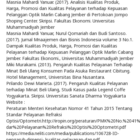
Masnia Mahardi Yanuar. (2017). Analisis Kualitas Produk,
Harga, Promosi dan Kualitas Pelayanan terhadap Kepuasan
Pelanggan Optik Marlin Cabang Jember di Pertokoan Jompo
Shoping Center. Skripsi. Fakultas Ekonomi. Universitas
Muhammadiyah Jember
Masnia Mahardi Yanuar, Nurul Qomariah dan Budi Santoso.
(2017). Jurnal Mnaajemen dan Bisnis Indonesia volume 3 No.1.
Dampak Kualitas Produk, Harga, Promosi dan Kualitas
Pelayanan terhadap Kepuasan Pelanggan Optik Marlin Cabang
Jember. Fakultas Ekonomi., Universitas Muhammadiyah Jember
Miki Murakami. (2013). Pengaruh Kualitas Pelayanan Terhadap
Minat Beli Ulang Konsumen Pada Asuka Restaurant Cibitung.
Hotel Management, Universitas Bina Nusantara.
Prilando Dewi Marieta. (2017). Pengaruh Kualitas Pelayanan
terhadap Minat Beli Ulang, Studi Kasus pada Legend Coffe
Yogyakarta. Skripsi. Universitas Sanata Dharma Yogyakarta
Website :
Peraturan Menteri Kesehatan Nomor 41 Tahun 2015 Tentang
Standar Pelayanan Refraksi
Optisi/Optometri.http://iropin.org/peraturan/PMK%20No.%204
dar%20Pelayanan%20Refraksi%20Optisi%20Optometri.pdf
https://media.neliti.com/media/publications/106728-ID-
pengaruh-dimensi- kualitas-pelayanan-dan.pdf