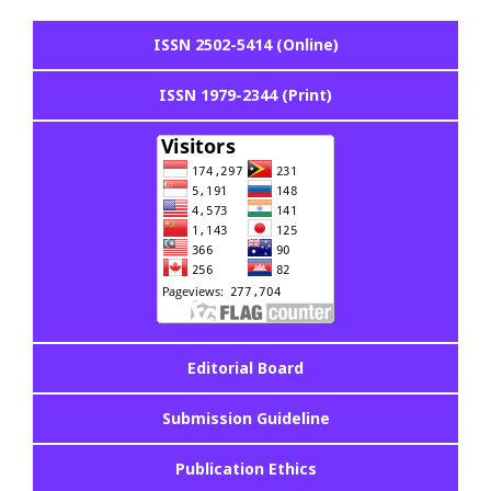
ISSN 2502-5414 (Online)
ISSN 1979-2344 (Print)
Editorial Board
Submission Guideline
Publication Ethics