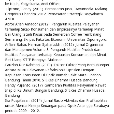
ke tujuh, Yogyakarta. Andi Offset
Tjiptono, Fandy. (2011). Pemasaran Jasa,. Bayumedia. Malang
Gregorius Chandra. 2012. Pemasaran Strategik. Yogyakarta.
ANDI
Abror Aflah Amador. (2012). Pengaruh Kualitas Pelayanan
terhadap Sikap Konsumen dan Implikasinya terhadap Minat
Beli Ulang, Studi Kasus pada Semerbah Coffee Tembalang
Semarang. Skripsi. Fakultas Ekonomi, Universitas Diponegoro.
Arfiani Bahar, Herman Sjaharuddin. (2015). Jurnal Organisasi
dan Manajemen Volume 3. Pengaruh Kualitas Produk dan
Kualitas Pelayanan terhadap Kepuasan Konsumen dan Minat
Beli Ulang. STIE Bongaya Makasar
Fauziah Nur Rahman. (2010). Faktor-Faktor Yang Berhubungan
Antara Mutu Pelayanan Refraksionis Optisien Dengan
Kepuasan Konsumen Di Optik Rumah Sakit Mata Cicendo
Bandung Tahun 2010. STIKes Dharma Husada Bandung.
Hendy Pujianto. (2017). Gambaran Kualitas Pelayanan Rawat
Inap di RS Umum Bungsu Bandung, STIKes Dharma Husada
Bandung.
Ika Puspitasari. (2014). Jurnal Rasio Aktivitas dan Profitabilitas
untuk Menilai Kinerja Keuangan pada Optik Airlangga Surabaya
periode 2009 – 2012.