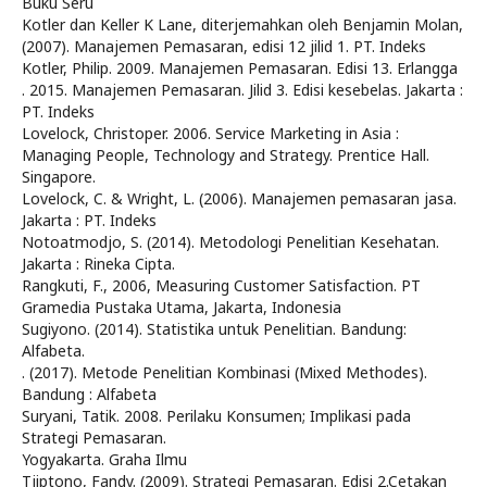
Buku Seru
Kotler dan Keller K Lane, diterjemahkan oleh Benjamin Molan,
(2007). Manajemen Pemasaran, edisi 12 jilid 1. PT. Indeks
Kotler, Philip. 2009. Manajemen Pemasaran. Edisi 13. Erlangga
. 2015. Manajemen Pemasaran. Jilid 3. Edisi kesebelas. Jakarta :
PT. Indeks
Lovelock, Christoper. 2006. Service Marketing in Asia :
Managing People, Technology and Strategy. Prentice Hall.
Singapore.
Lovelock, C. & Wright, L. (2006). Manajemen pemasaran jasa.
Jakarta : PT. Indeks
Notoatmodjo, S. (2014). Metodologi Penelitian Kesehatan.
Jakarta : Rineka Cipta.
Rangkuti, F., 2006, Measuring Customer Satisfaction. PT
Gramedia Pustaka Utama, Jakarta, Indonesia
Sugiyono. (2014). Statistika untuk Penelitian. Bandung:
Alfabeta.
. (2017). Metode Penelitian Kombinasi (Mixed Methodes).
Bandung : Alfabeta
Suryani, Tatik. 2008. Perilaku Konsumen; Implikasi pada
Strategi Pemasaran.
Yogyakarta. Graha Ilmu
Tjiptono, Fandy. (2009). Strategi Pemasaran. Edisi 2.Cetakan