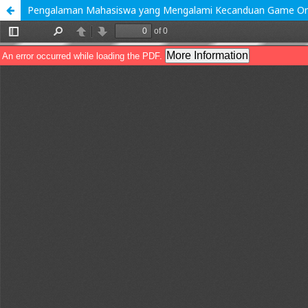
Pengalaman Mahasiswa yang Mengalami Kecanduan Game On