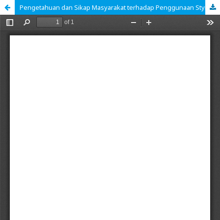
Pengetahuan dan Sikap Masyarakat terhadap Penggunaan Styrofoam sebagai Wadah Makanan