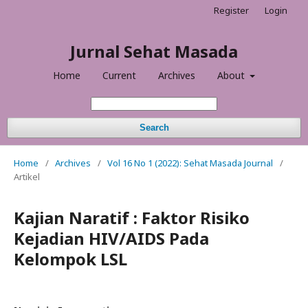
Register
Login
Jurnal Sehat Masada
Home
Current
Archives
About
Search
Home
/
Archives
/
Vol 16 No 1 (2022): Sehat Masada Journal
/
Artikel
Kajian Naratif : Faktor Risiko
Kejadian HIV/AIDS Pada
Kelompok LSL