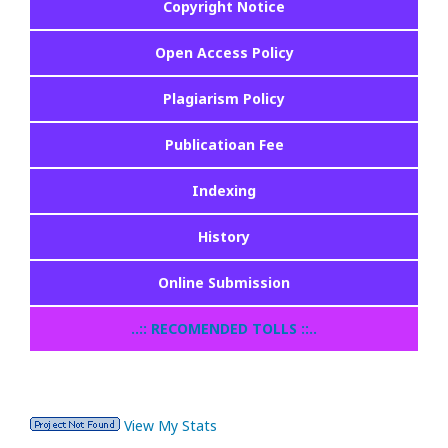
Copyright Notice
Open Access Policy
Plagiarism Policy
Publicatioan Fee
Indexing
History
Online Submission
..:: RECOMENDED TOLLS ::..
View My Stats