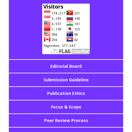
Editorial Board
Submission Guideline
Publication Ethics
Focus & Scope
Peer Review Process