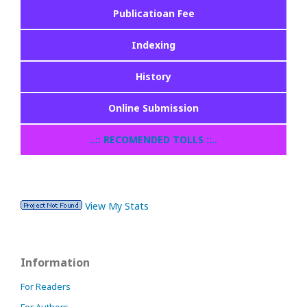
Publicatioan Fee
Indexing
History
Online Submission
..:: RECOMENDED TOLLS ::..
View My Stats
Information
For Readers