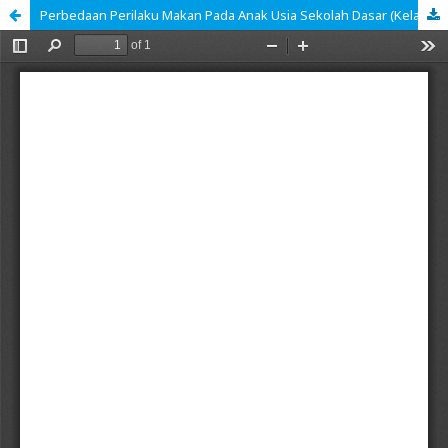
Perbedaan Perilaku Makan Pada Anak Usia Sekolah Dasar (Kelas Rendah Dan Kelas Tinggi; Mana Yang Lebih Baik?)