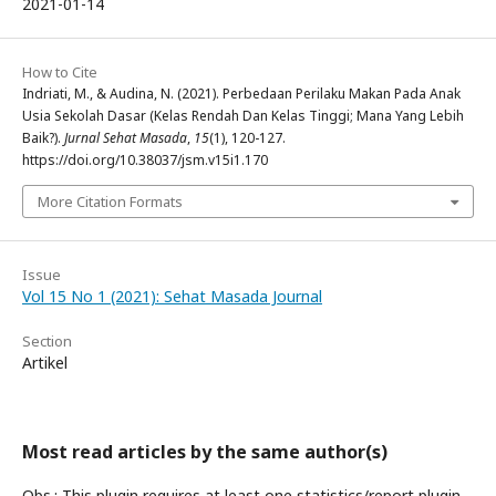
2021-01-14
How to Cite
Indriati, M., & Audina, N. (2021). Perbedaan Perilaku Makan Pada Anak
Usia Sekolah Dasar (Kelas Rendah Dan Kelas Tinggi; Mana Yang Lebih
Baik?).
Jurnal Sehat Masada
,
15
(1), 120-127.
https://doi.org/10.38037/jsm.v15i1.170
More Citation Formats
Issue
Vol 15 No 1 (2021): Sehat Masada Journal
Section
Artikel
Most read articles by the same author(s)
Obs.: This plugin requires at least one statistics/report plugin