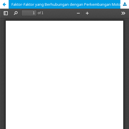
Faktor-Faktor yang Berhubungan dengan Perkembangan Motorik Halus Anak Bawah Tiga Tahun (Batita/Toddler) di Posyandu Anggrek Merah RW 08 Cilolohan Kelurahan Kahuripan Kota Tasikmalaya