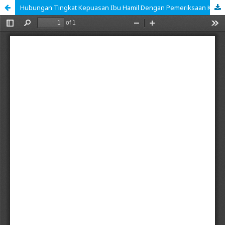
Hubungan Tingkat Kepuasan Ibu Hamil Dengan Pemeriksaan Kehamilan Di Puskesmas Jatinangor