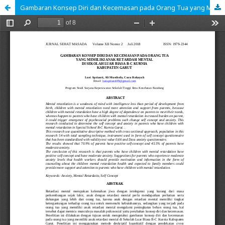
Gambaran Konsep Diri dan Kecemasan pada Orang Tua yang Memiliki Anak Retardasi Mental di Sekolah Luar Biasa B-C Kurnia Kabupaten Garut