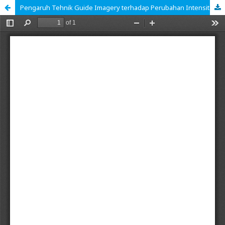
Pengaruh Tehnik Guide Imagery terhadap Perubahan Intensitas Nyeri Kepala pada Pasien dengan Cidera Kepala Ringan di Rumah Sakit Dustira Kota Cimahi