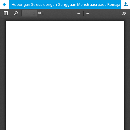
Hubungan Stress dengan Gangguan Menstruasi pada Remaja Putri