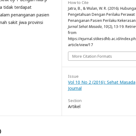
How to Cite
 tidak terdapat
Jatra, B., & Wulan, W. R. (2016). Hubung
dalam penanganan pasien
Pengetahuan Dengan Perilaku Perawat
Penanganan Pasien Perilaku Kekerasan
mah sakit jiwa provinsi
Jurnal Sehat Masada
,
10
(2), 13-19. Retri
from
https://ejurnal.stikesdhb.ac.id/index.p
article/view/17
More Citation Formats
Issue
Vol 10 No 2 (2016): Sehat Masada
Journal
Section
Artikel
)