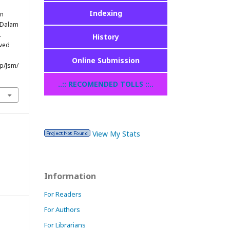
Indexing
an
 Dalam
.
History
eved
Online Submission
hp/Jsm/
..:: RECOMENDED TOLLS ::..
View My Stats
Information
For Readers
For Authors
For Librarians