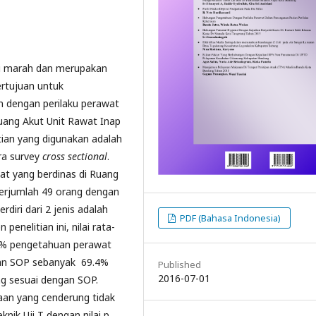
ai marah dan merupakan
ertujuan untuk
 dengan perilaku perawat
uang Akut Unit Rawat Inap
itian yang digunakan adalah
ara survey
cross sectional
.
wat yang berdinas di Ruang
berjumlah 49 orang dengan
diri dari 2 jenis adalah
PDF (Bahasa Indonesia)
enelitian ini, nilai rata-
5% pengetahuan perawat
aan SOP sebanyak 69.4%
Published
2016-07-01
g sesuai dengan SOP.
an yang cenderung tidak
nik Uji T dengan nilai p