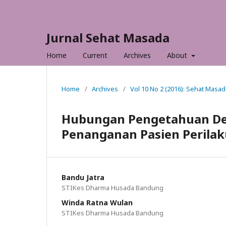
Jurnal Sehat Masada
Home
Current
Archives
About
Home
/
Archives
/
Vol 10 No 2 (2016): Sehat Masad
Hubungan Pengetahuan De
Penanganan Pasien Perila
Bandu Jatra
STIKes Dharma Husada Bandung
Winda Ratna Wulan
STIKes Dharma Husada Bandung