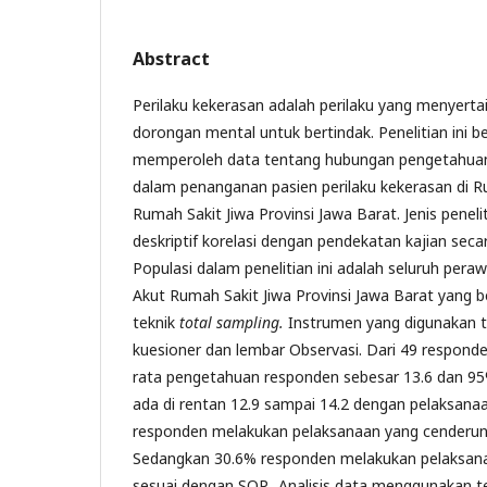
Abstract
Perilaku kekerasan adalah perilaku yang menyert
dorongan mental untuk bertindak. Penelitian ini b
memperoleh data tentang hubungan pengetahuan
dalam penanganan pasien perilaku kekerasan di R
Rumah Sakit Jiwa Provinsi Jawa Barat. Jenis penel
deskriptif korelasi dengan pendekatan kajian sec
Populasi dalam penelitian ini adalah seluruh pera
Akut Rumah Sakit Jiwa Provinsi Jawa Barat yang 
teknik
total sampling.
Instrumen yang digunakan ter
kuesioner dan lembar Observasi. Dari 49 responden p
rata pengetahuan responden sebesar 13.6 dan 9
ada di rentan 12.9 sampai 14.2 dengan pelaksan
responden melakukan pelaksanaan yang cenderun
Sedangkan 30.6% responden melakukan pelaksana
sesuai dengan SOP. Analisis data menggunakan tek