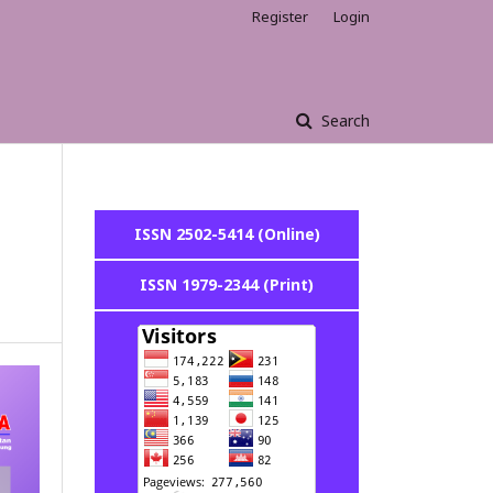
Register
Login
Search
ISSN 2502-5414 (Online)
ISSN 1979-2344 (Print)