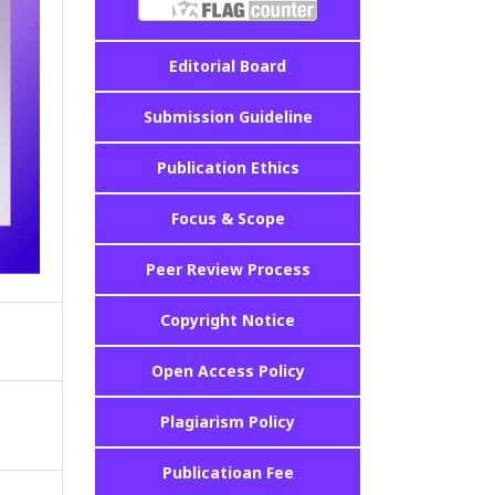
Editorial Board
Submission Guideline
Publication Ethics
Focus & Scope
Peer Review Process
Copyright Notice
Open Access Policy
Plagiarism Policy
Publicatioan Fee