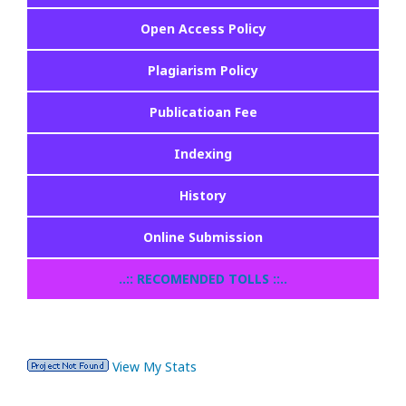
Open Access Policy
Plagiarism Policy
Publicatioan Fee
Indexing
History
Online Submission
..:: RECOMENDED TOLLS ::..
View My Stats