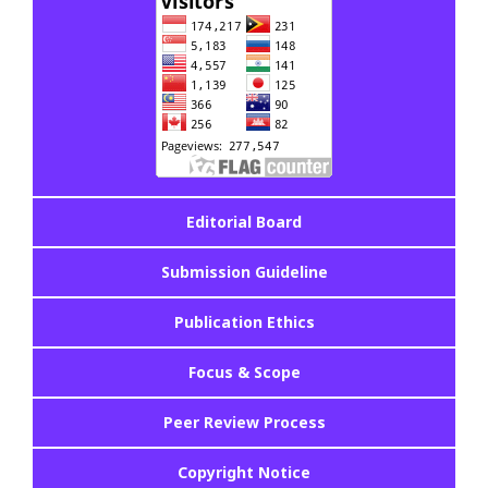
Editorial Board
Submission Guideline
Publication Ethics
Focus & Scope
Peer Review Process
Copyright Notice