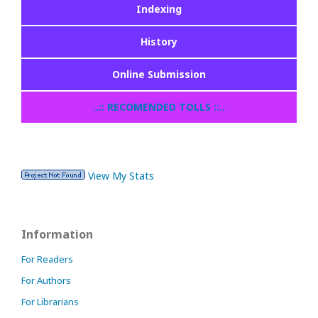
Indexing
History
Online Submission
..:: RECOMENDED TOLLS ::..
View My Stats
Information
For Readers
For Authors
For Librarians