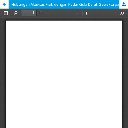
Hubungan Aktivitas Fisik dengan Kadar Gula Darah Sewaktu pada Lansia Penderita Diabetes Melitus di Wilayah Kerja UPT Puskesmas Babakan Sari Kota Bandung