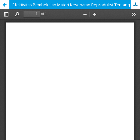
Efektivitas Pembekalan Materi Kesehatan Reproduksi Tentang Bahaya Pernikahan Dini Untuk Remaja Putri