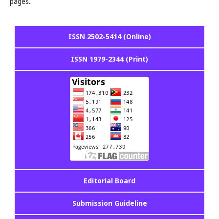
pages.
ISSN 2502-5414 (Online)
ISSN 1979-2344 (Print)
Editorial Board
Submission Guideline