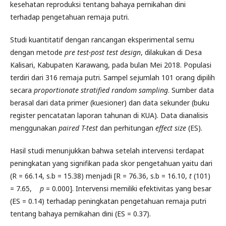
kesehatan reproduksi tentang bahaya pernikahan dini
terhadap pengetahuan remaja putri.
Studi kuantitatif dengan rancangan eksperimental semu
dengan metode
pre test-post test design
, dilakukan di Desa
Kalisari, Kabupaten Karawang, pada bulan Mei 2018. Populasi
terdiri dari 316 remaja putri. Sampel sejumlah 101 orang dipilih
secara
proportionate stratified random sampling
. Sumber data
berasal dari data primer (kuesioner) dan data sekunder (buku
register pencatatan laporan tahunan di KUA). Data dianalisis
menggunakan
paired T-test
dan perhitungan
effect size
(ES).
Hasil studi menunjukkan bahwa setelah intervensi terdapat
peningkatan yang signifikan pada skor pengetahuan yaitu dari
(R = 66.14, s.b = 15.38) menjadi [R = 76.36, s.b = 16.10,
t
(101)
= 7.65,
p
= 0.000]. Intervensi memiliki efektivitas yang besar
(ES = 0.14) terhadap peningkatan pengetahuan remaja putri
tentang bahaya pernikahan dini (ES = 0.37).