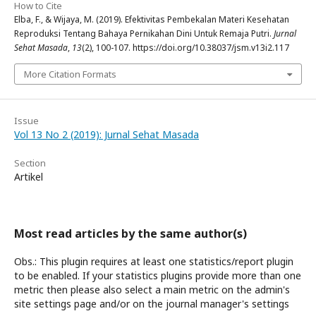
How to Cite
Elba, F., & Wijaya, M. (2019). Efektivitas Pembekalan Materi Kesehatan
Reproduksi Tentang Bahaya Pernikahan Dini Untuk Remaja Putri.
Jurnal
Sehat Masada
,
13
(2), 100-107. https://doi.org/10.38037/jsm.v13i2.117
More Citation Formats
Issue
Vol 13 No 2 (2019): Jurnal Sehat Masada
Section
Artikel
Most read articles by the same author(s)
Obs.: This plugin requires at least one statistics/report plugin
to be enabled. If your statistics plugins provide more than one
metric then please also select a main metric on the admin's
site settings page and/or on the journal manager's settings